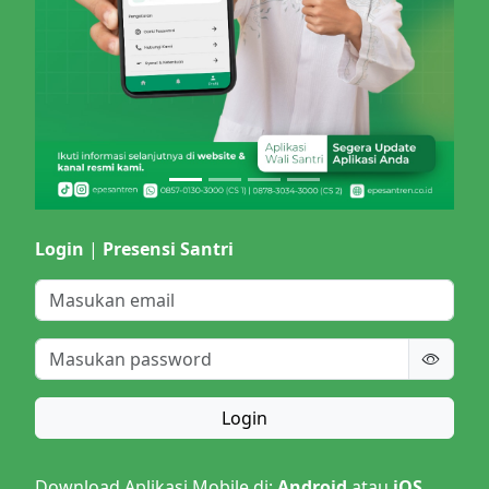
Login
|
Presensi Santri
Login
Download Aplikasi Mobile di:
Android
atau
iOS